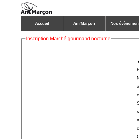
Accueil
Ani'Marçon
Nos évènemen
Inscription Marché gourmand nocturne
a
S
s