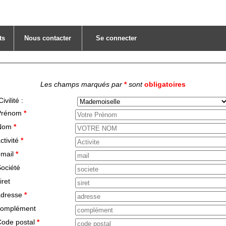
ts
Nous contacter
Se connecter
Les champs marqués par
*
sont
obligatoires
Civilité :
Prénom
*
Nom
*
ctivité
*
email
*
ociété
iret
adresse
*
complément
Code postal
*