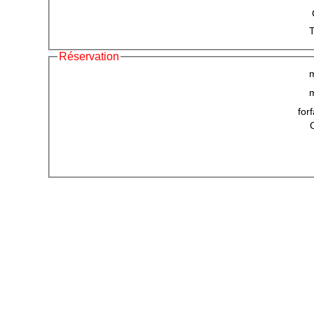
Réservation
m
forf