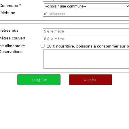
Commune
*
Téléhone
mètres nus
ètres couvert
ait alimentaire
10 € nourriture, boissons à consommer sur p
Observations